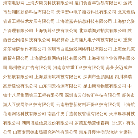
海南电影网
上海夕康良科技有限公司
厦门食香年贸易有限公司
运城
市盐湖区劲侨科技有限公司
天津宏中电子衡器科技有限公司
北京煜杨
管道工程技术发展有限公司
上海暄嘉卉信息科技有限公司
上海妙允资
产管理有限公司
上海衡茸科技有限公司
北京瑞阁兴拍卖有限公司
陕
西云企网络科技有限公司
周易算命
上海潇凡电子科技有限公司
重庆
笨笨标牌制作有限公司
深圳市白狐游戏网络科技有限公司
上海丝凡克
商贸有限公司
上海蒙焕棋网络科技有限公司
上海夜蒲企业管理有限公
司
郑州物流广告有限公司
河南京维重工科技有限公司
苏州安迈威户
外拓展有限公司
上海威衡斌科技有限公司
深圳市金鹏集团
四川祥瑞
高新建设有限公司
山东润景检测有限公司
昆山康奇物流有限公司
中
铁十八局集团第三工程有限公司
深圳市云创智汇科技有限公司
韶关市
游人互娱网络科技有限公司
云南融慧新材料环保科技有限公司
上海航
蓓雨网络科技有限公司
南昌牛男手造餐饮管理有限公司
天津厚积科技
有限公司
湖南博通信息股份有限公司
罗德互动营销咨询（北京）有限
公司
山西麦思德市场研究咨询有限公司
惠东县慢性病防治站
甘肃熟