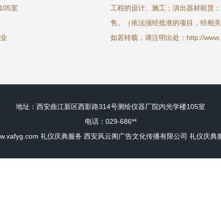
05室
工程的设计、施工；演出器材租赁；
售。（依法须经批准的项目，经相关
务业
如若转载，请注明出处：http://www.xafyg
地址：西安曲江新区西影路314号测绘仪器厂院内光学楼105室
电话：029-686**
w.xafyg.com
礼仪庆典服务
西安风云阁广告文化传播有限公司
礼仪庆典