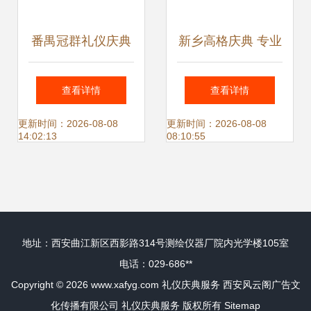
番禺冠群礼仪庆典
新乡高格庆典 专业
专业舞台音响灯光
音响、舞台与LED
查看详情
查看详情
租赁，高清图片彰
大屏租赁服务，点
更新时间：2026-08-08
更新时间：2026-08-08
14:02:13
08:10:55
显品质
亮您的礼仪庆典
地址：西安曲江新区西影路314号测绘仪器厂院内光学楼105室
电话：029-686**
Copyright © 2026
www.xafyg.com
礼仪庆典服务
西安风云阁广告文
化传播有限公司
礼仪庆典服务
版权所有
Sitemap