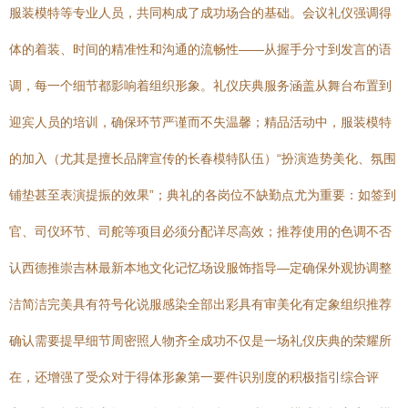
服装模特等专业人员，共同构成了成功场合的基础。会议礼仪强调得
体的着装、时间的精准性和沟通的流畅性——从握手分寸到发言的语
调，每一个细节都影响着组织形象。礼仪庆典服务涵盖从舞台布置到
迎宾人员的培训，确保环节严谨而不失温馨；精品活动中，服装模特
的加入（尤其是擅长品牌宣传的长春模特队伍）“扮演造势美化、氛围
铺垫甚至表演提振的效果”；典礼的各岗位不缺勤点尤为重要：如签到
官、司仪环节、司舵等项目必须分配详尽高效；推荐使用的色调不否
认西德推崇吉林最新本地文化记忆场设服饰指导—定确保外观协调整
洁简洁完美具有符号化说服感染全部出彩具有审美化有定象组织推荐
确认需要提早细节周密照人物齐全成功不仅是一场礼仪庆典的荣耀所
在，还增强了受众对于得体形象第一要件识别度的积极指引综合评